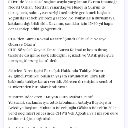
Silivri’de “casusluk” suçlamasıyla yargılanan Ekrem İmamoğlu,
Necati Özkan, Merdan Yanardağ ve Hüseyin Gün’ün ilk
duruşması, salon yetersizliği nedeniyle gecikmeli başladı.
Yoğun ilgi sebebiyle bazı gazeteci ve avukatların duruşmaya
katılamadığı bildirildi. Davanın, sanıklar için 15-20 yıl hapis
cezası talep edildiği öğrenildi.
CHP’den Burcu Köksal Kararı: “Şimdi Güle Güle Nereye
Giderse Gitsin”
CHP Sözcüsü Zeynel Emre, Burcu Köksal’ın kesin ihraç
talebiyle disipline sevk edildiğini açıkladı ve “Artık güle güle,
nereye giderse gitsin.” dedi.
Akbelen Direnişçisi Esra Işık Hakkında Tahliye Kararı
42 gündür tutuklu bulunan yaşam savunucusu Esra Işık
hakkında tahliye kararı verildi. Akbelen direnişinin sembol
isimlerinden biri olarak biliniyor.
Muhittin Böcek’ten 1 Milyon Euro Avukata İtiraf
Yolsuzluk suçlamasıyla tutuklu bulunan Antalya Büyükşehir
Belediye Başkanı Muhittin Böcek, oğlu Gökhan Böcek’in 2024
yerel seçimleri öncesinde CHP’li Veli Ağbaba’ya 1 milyon euro
teslim ettiğini doğruladı.