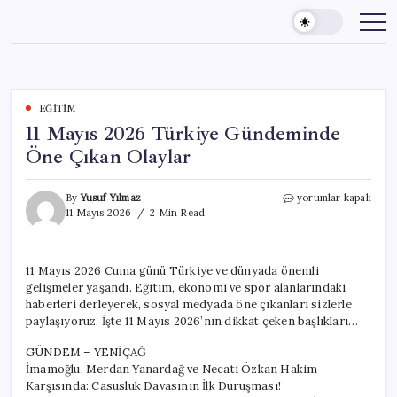
Skip
to
content
EĞITIM
11 Mayıs 2026 Türkiye Gündeminde
Öne Çıkan Olaylar
11
By
Yusuf Yılmaz
yorumlar kapalı
Mayıs
11 Mayıs 2026
2 Min Read
2026
Türkiye
Gündeminde
11 Mayıs 2026 Cuma günü Türkiye ve dünyada önemli
Öne
gelişmeler yaşandı. Eğitim, ekonomi ve spor alanlarındaki
Çıkan
Olaylar
haberleri derleyerek, sosyal medyada öne çıkanları sizlerle
için
paylaşıyoruz. İşte 11 Mayıs 2026’nın dikkat çeken başlıkları…
GÜNDEM – YENİÇAĞ
İmamoğlu, Merdan Yanardağ ve Necati Özkan Hakim
Karşısında: Casusluk Davasının İlk Duruşması!