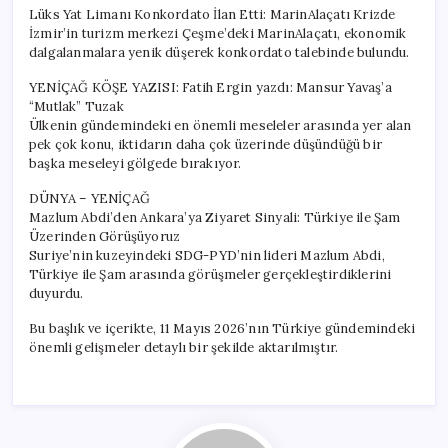
Lüks Yat Limanı Konkordato İlan Etti: MarinAlaçatı Krizde
İzmir’in turizm merkezi Çeşme’deki MarinAlaçatı, ekonomik
dalgalanmalara yenik düşerek konkordato talebinde bulundu.
YENİÇAĞ KÖŞE YAZISI: Fatih Ergin yazdı: Mansur Yavaş’a
“Mutlak” Tuzak
Ülkenin gündemindeki en önemli meseleler arasında yer alan
pek çok konu, iktidarın daha çok üzerinde düşündüğü bir
başka meseleyi gölgede bırakıyor.
DÜNYA – YENİÇAĞ
Mazlum Abdi’den Ankara’ya Ziyaret Sinyali: Türkiye ile Şam
Üzerinden Görüşüyoruz
Suriye’nin kuzeyindeki SDG-PYD’nin lideri Mazlum Abdi,
Türkiye ile Şam arasında görüşmeler gerçekleştirdiklerini
duyurdu.
Bu başlık ve içerikte, 11 Mayıs 2026’nın Türkiye gündemindeki
önemli gelişmeler detaylı bir şekilde aktarılmıştır.