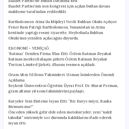
Saadet Partisi’ne Butlan Davasına Red
Saadet Partisi’nin son kongresi için açılan butlan davası
mahkeme tarafından reddedildi.
Bartholomeos Atina’da Müjdeyi Verdi: Ruhban Okulu Açılıyor
Fener Rum Patriği Bartholomeos, Yunanistan’ın Atina
kentinde yaptığı resmi ziyarette, Heybeliada Ruhban
Okulu’nun yeniden açılacağını duyurdu.
EKONOMİ – YENİÇAĞ
‘Batmaz’ Denilen Firma İflas Etti: Özlem Batman Seyahat
Batman merkezli ulaşım şirketi Özlem Batman Seyahat
Turizm Limited Şirketi, iflasını resmen açıkladı.
Gram Altın Yıl Sonu Tahminleri: Uzman İsimlerden Önemli
Açıklama
Beykent Üniversitesi Öğretim Üyesi Prof. Dr. Murat Ferman,
gram altının yıl sonu tahminlerini paylaştı.
Kuryeler Yeni Sisteme İsyan Etti: “Biz Kurye miyiz, Banka
Memuru mu?”
Önceden yüksek gelir elde eden motokuryeler, yeni “nakit
tahsilat” sistemiyle zor durumda kaldıklarını ifade ederek
isyan etti.