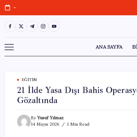
Skip
-
to
content
https://www.facebook.com/
https://twitter.com/
https://t.me/
https://www.instagram.com/
https://youtube.com/
ANA SAYFA
E
EĞITIM
21 İlde Yasa Dışı Bahis Operas
Gözaltında
By
Yusuf Yılmaz
14 Mayıs 2026
1 Min Read