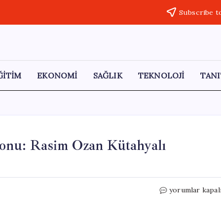
Subscribe t
ĞİTİM
EKONOMİ
SAĞLIK
TEKNOLOJİ
TANI
yonu: Rasim Ozan Kütahyalı
21
yorumlar kapal
İlde
Yasa
Dışı