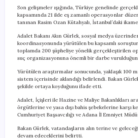
Son gelişmeler ışığında, Türkiye genelinde gerçekl
kapsamında 21 ilde eş zamanlı operasyonlar düzenle
tanınan Rasim Ozan Kütahyalı, İstanbul’daki ikamet
Adalet Bakanı Akın Gürlek, sosyal medya üzerinde
koordinasyonunda yürütülen bu kapsamlı soruşturm
toplamda 200 şüpheliye yönelik gerçekleştirilen op
suç organizasyonuna önemli bir darbe vurulduğun
Yürütülen araştırmalar sonucunda, yaklaşık 100 mil
sistem içerisinde aklandığı belirlendi. Bakan Gür
şekilde ortaya koyduğunu ifade etti.
Adalet, İçişleri ile Hazine ve Maliye Bakanlıkları ar
örgütlerine ve yasa dışı bahis şebekelerine karşı ke
Cumhuriyet Başsavcılığı ve Adana İl Emniyet Müdür
Bakan Gürlek, vatandaşların alın terine ve geleceğ
devam edeceklerini belirtti.