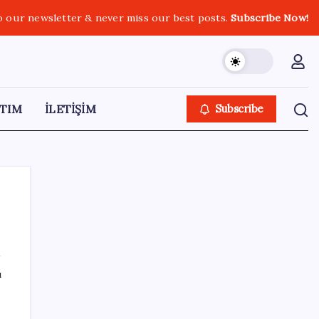
o our newsletter & never miss our best posts.
Subscribe Now!
TIM
İLETİŞİM
Subscribe
SON YAZILAR
ı
5.1 milyon emekliye 3552 TL fark ödemesi