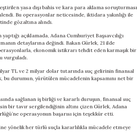
Bahis
eştirilen yasa dışı bahis ve kara para aklama soruşturmas
Operasyonu:
ndi. Bu operasyonlar neticesinde, iktidara yakınlığı ile
Rasim
inde gözaltına alındı.
Ozan
Kütahyalı
n yaptığı açıklamada, Adana Cumhuriyet Başsavcılığı
Gözaltında
anın detaylarına değindi. Bakan Gürlek, 21 ilde
için
erasyonlarla, ekonomik istikrarı tehdit eden karmaşık bir
u vurguladı.
yar TL ve 2 milyar dolar tutarında suç gelirinin finansal
lek, bu durumun, yürütülen mücadelenin kapsamını net bir
asında sağlanan iş birliği ve kararlı duruşun, finansal suç
sin bir tavır sergilendiğinin altını çizen Gürlek, Adana
lüğü’ne operasyonun başarısı için teşekkür etti.
ine yönelik her türlü suçla kararlılıkla mücadele etmeye