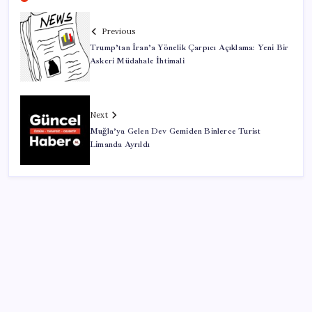
Previous
Trump’tan İran’a Yönelik Çarpıcı Açıklama: Yeni Bir
Askeri Müdahale İhtimali
Next
Muğla’ya Gelen Dev Gemiden Binlerce Turist
Limanda Ayrıldı