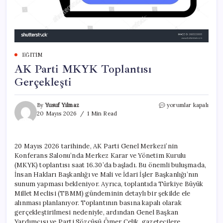
EĞITIM
AK Parti MKYK Toplantısı
Gerçekleşti
AK
By
Yusuf Yılmaz
yorumlar kapalı
Parti
20 Mayıs 2026
1 Min Read
MKYK
Toplantısı
Gerçekleşti
20 Mayıs 2026 tarihinde, AK Parti Genel Merkezi’nin
için
Konferans Salonu’nda Merkez Karar ve Yönetim Kurulu
(MKYK) toplantısı saat 16.30’da başladı. Bu önemli buluşmada,
İnsan Hakları Başkanlığı ve Mali ve İdari İşler Başkanlığı’nın
sunum yapması bekleniyor. Ayrıca, toplantıda Türkiye Büyük
Millet Meclisi (TBMM) gündeminin detaylı bir şekilde ele
alınması planlanıyor. Toplantının basına kapalı olarak
gerçekleştirilmesi nedeniyle, ardından Genel Başkan
Yardımcısı ve Parti Sözcüsü Ömer Çelik, gazetecilere