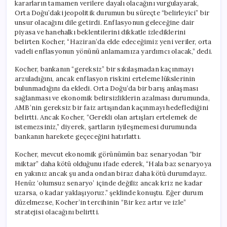
kararların tamamen verilere dayalı olacağını vurgulayarak,
Orta Doğu’daki jeopolitik durumun bu süreçte “belirleyici” bir
unsur olacağını dile getirdi. Enflasyonun geleceğine dair
piyasa ve hanehalkı beklentilerini dikkatle izlediklerini
belirten Kocher, “Haziran’da elde edeceğimiz yeni veriler, orta
vadeli enflasyonun yönünü anlamamıza yardımcı olacak,” dedi.
Kocher, bankanın “gereksiz” bir sıkılaşmadan kaçınmayı
arzuladığını, ancak enflasyon riskini erteleme lükslerinin
bulunmadığını da ekledi. Orta Doğu’da bir barış anlaşması
sağlanması ve ekonomik belirsizliklerin azalması durumunda,
AMB’nin gereksiz bir faiz artışından kaçınmayı hedeflediğini
belirtti. Ancak Kocher, “Gerekli olan artışları ertelemek de
istemezsiniz,” diyerek, şartların iyileşmemesi durumunda
bankanın harekete geçeceğini hatırlattı.
Kocher, mevcut ekonomik görünümün baz senaryodan “bir
miktar” daha kötü olduğunu ifade ederek, “Hala baz senaryoya
en yakınız ancak şu anda ondan biraz daha kötü durumdayız.
Henüz ‘olumsuz senaryo’ içinde değiliz ancak kriz ne kadar
uzarsa, o kadar yaklaşıyoruz.” şeklinde konuştu. Eğer durum
düzelmezse, Kocher’in tercihinin “Bir kez artır ve izle”
stratejisi olacağını belirtti.