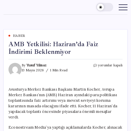
Skip
to
content
HABER
AMB Yetkilisi: Haziran’da Faiz
İndirimi Beklenmiyor
AMB
By
Yusuf Yılmaz
yorumlar kapalı
Yetkilisi:
13 Mayıs 2026
1 Min Read
Haziran’da
Faiz
İndirimi
Avusturya Merkez Bankası Başkanı Martin Kocher, Avrupa
Beklenmiyor
Merkez Bankası’nın (AMB) Haziran ayındaki para politikası
için
toplantısında faiz artırımı veya mevcut seviyeyi koruma
kararının masada olacağını ifade etti. Kocher, 11 Haziran’da
yapılacak toplantı öncesinde piyasalara önemli mesajlar
verdi.
Econostream Media’ya yaptığı açıklamalarda Kocher, alınacak