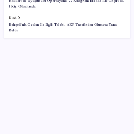
Hakkari’de Uyuşturucu Operasyonu: 27 Kilogram Madde Ele Geçirildi,
1 Kişi Gözaltında
Next
Bahçeli’nin Öcalan İle İlgili Talebi, AKP Tarafından Olumsuz Yanıt
Buldu
SON YAZILAR
Google Pixel Watch 5 Sızdırıldı: İşte Detaylar
Bakan Yumaklı duyurdu! 688 milyon liralık destek
ödemesi bugün hesaplarda