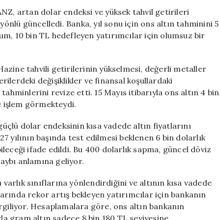
İçin
NZ, artan dolar endeksi ve yüksek tahvil getirileri
Kötü
ğı yönlü güncelledi. Banka, yıl sonu için ons altın tahminini 5
Tahmin:
um, 10 bin TL hedefleyen yatırımcılar için olumsuz bir
10
Bin
TL
zine tahvili getirilerinin yükselmesi, değerli metaller
Bekleyenlere
lerdeki değişiklikler ve finansal koşullardaki
Olumsuz
ahminlerini revize etti. 15 Mayıs itibarıyla ons altın 4 bin
Haber
için
de işlem görmekteydi.
güçlü dolar endeksinin kısa vadede altın fiyatlarını
7 yılının başında test edilmesi beklenen 6 bin dolarlık
abileceği ifade edildi. Bu 400 dolarlık sapma, güncel döviz
kaybı anlamına geliyor.
 varlık sınıflarına yönlendirdiğini ve altının kısa vadede
tlarında rekor artış bekleyen yatırımcılar için bankanın
rgiliyor. Hesaplamalara göre, ons altın bankanın
rla gram altın sadece 8 bin 180 TL seviyesine