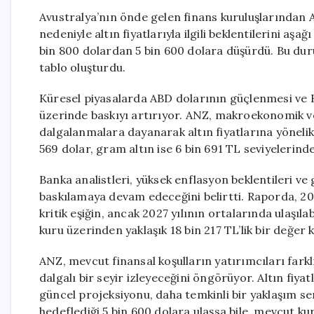
Avustralya’nın önde gelen finans kuruluşlarından A
nedeniyle altın fiyatlarıyla ilgili beklentilerini aşa
bin 800 dolardan 5 bin 600 dolara düşürdü. Bu dur
tablo oluşturdu.
Küresel piyasalarda ABD dolarının güçlenmesi ve Ha
üzerinde baskıyı artırıyor. ANZ, makroekonomik veri
dalgalanmalara dayanarak altın fiyatlarına yönelik t
569 dolar, gram altın ise 6 bin 691 TL seviyelerin
Banka analistleri, yüksek enflasyon beklentileri ve 
baskılamaya devam edeceğini belirtti. Raporda, 202
kritik eşiğin, ancak 2027 yılının ortalarında ulaşıl
kuru üzerinden yaklaşık 18 bin 217 TL’lik bir değer 
ANZ, mevcut finansal koşulların yatırımcıları farklı
dalgalı bir seyir izleyeceğini öngörüyor. Altın fiya
güncel projeksiyonu, daha temkinli bir yaklaşım se
hedeflediği 5 bin 600 dolara ulaşsa bile, mevcut ku