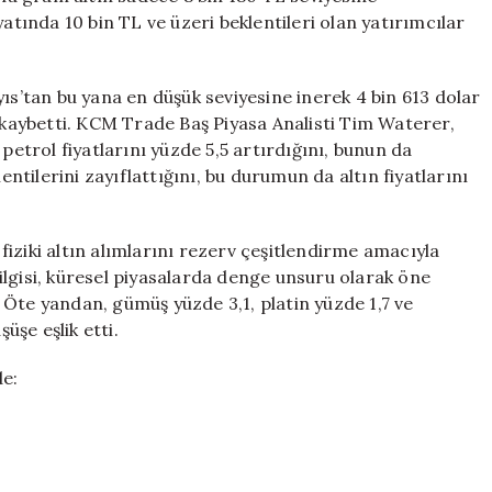
yatında 10 bin TL ve üzeri beklentileri olan yatırımcılar
ıs’tan bu yana en düşük seviyesine inerek 4 bin 613 dolar
r kaybetti. KCM Trade Baş Piyasa Analisti Tim Waterer,
petrol fiyatlarını yüzde 5,5 artırdığını, bunun da
entilerini zayıflattığını, bu durumun da altın fiyatlarını
iziki altın alımlarını rezerv çeşitlendirme amacıyla
n ilgisi, küresel piyasalarda denge unsuru olarak öne
i. Öte yandan, gümüş yüzde 3,1, platin yüzde 1,7 ve
şe eşlik etti.
de: