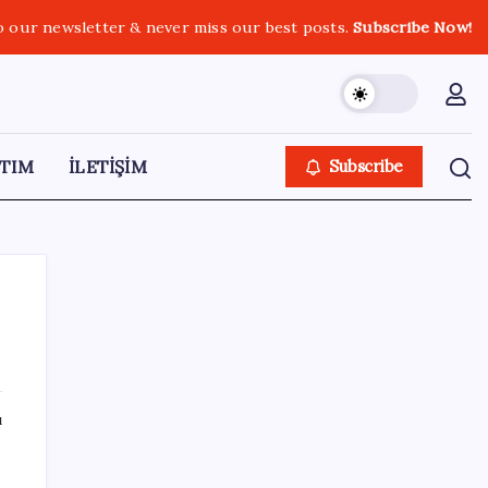
o our newsletter & never miss our best posts.
Subscribe Now!
TIM
İLETİŞİM
Subscribe
SON YAZILAR
ı
5.1 milyon emekliye 3552 TL fark ödemesi