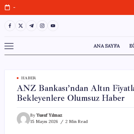
Skip
-
to
content
https://www.facebook.com/
https://twitter.com/
https://t.me/
https://www.instagram.com/
https://youtube.com/
ANA SAYFA
E
HABER
ANZ Bankası’ndan Altın Fiyatl
Bekleyenlere Olumsuz Haber
By
Yusuf Yılmaz
15 Mayıs 2026
2 Min Read