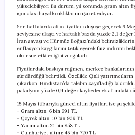
yükselebiliyor. Bu durum, yıl sonunda gram altın fi
için olası hayal kırıklıklarını işaret ediyor.
Son haftalarda altın fiyatları düşüşe geçerek 6 May
seviyesine ulaştı ve haftalık bazda yüzde 2,1 değe
İran savaşı ve Hürmüz Boğazı’ndaki belirsizliklerin 
enflasyon kaygılarını tetikleyerek faiz indirimi bekl
olumsuz etkilediğini vurguladı.
Fiyatlardaki baskıya rağmen, merkez bankalarının f
sürdürdüğü belirtildi. Özellikle Çinli yatırımcıları
çıkarken, Hindistan’da talebin zayıfladığı bildirild
paladyum yüzde 0,9 değer kaybederek altındaki düşü
15 Mayıs itibarıyla güncel altın fiyatları ise şu şekil
– Gram altın: 6 bin 691 TL
– Çeyrek altın: 10 bin 939 TL
– Yarım altın: 21 bin 858 TL
– Cumhuriyet altını: 45 bin 720 TL