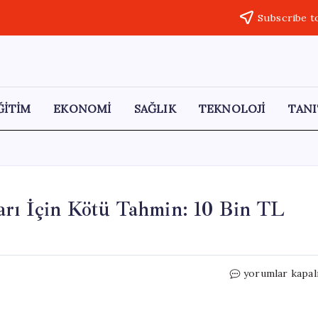
Subscribe t
ĞİTİM
EKONOMİ
SAĞLIK
TEKNOLOJİ
TANI
arı İçin Kötü Tahmin: 10 Bin TL
ANZ
yorumlar kapal
Bankası’ndan
Altın
Fiyatları