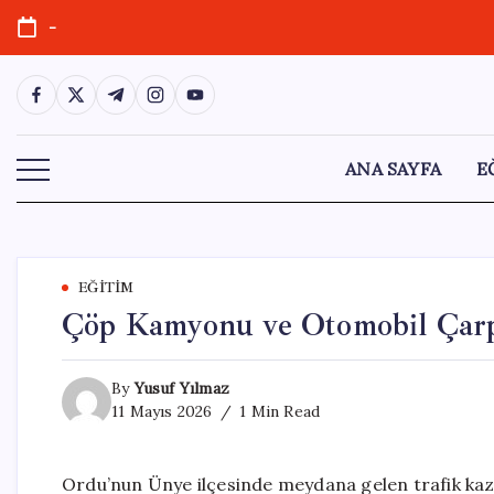
Skip
-
to
content
https://www.facebook.com/
https://twitter.com/
https://t.me/
https://www.instagram.com/
https://youtube.com/
ANA SAYFA
E
EĞITIM
Çöp Kamyonu ve Otomobil Çarpı
By
Yusuf Yılmaz
11 Mayıs 2026
1 Min Read
Ordu’nun Ünye ilçesinde meydana gelen trafik kaz