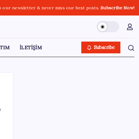
o our newsletter & never miss our best posts.
Subscribe Now!
TIM
İLETİŞİM
Subscribe
ı
SON YAZILAR
Google Pixel Watch 5 Sızdırıldı: İşte
Detaylar