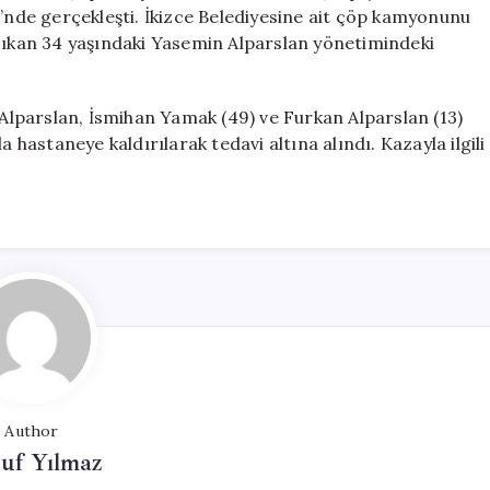
Üç
i’nde gerçekleşti. İkizce Belediyesine ait çöp kamyonunu
Kişi
 çıkan 34 yaşındaki Yasemin Alparslan yönetimindeki
Yaralandı
için
lparslan, İsmihan Yamak (49) ve Furkan Alparslan (13)
 hastaneye kaldırılarak tedavi altına alındı. Kazayla ilgili
Author
uf Yılmaz