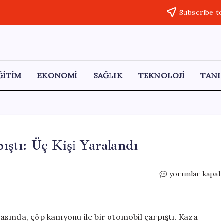
Subscribe t
ĞİTİM
EKONOMİ
SAĞLIK
TEKNOLOJİ
TANI
ştı: Üç Kişi Yaralandı
Çöp
yorumlar kapal
Kamyonu
ve
Otomobil
Çarpıştı:
asında, çöp kamyonu ile bir otomobil çarpıştı. Kaza