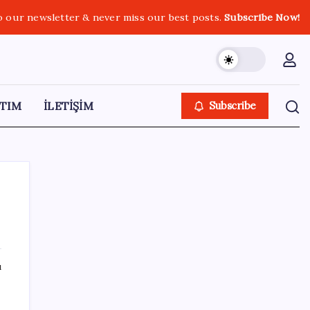
o our newsletter & never miss our best posts.
Subscribe Now!
TIM
İLETİŞİM
Subscribe
SON YAZILAR
ı
Meteoroloji il il uyardı: 30 ilde gök gürültülü
sağanak yağış