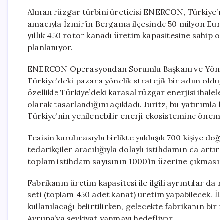
Alman rüzgar türbini üreticisi ENERCON, Türkiye’n
amacıyla İzmir’in Bergama ilçesinde 50 milyon Euro
yıllık 450 rotor kanadı üretim kapasitesine sahip
planlanıyor.
ENERCON Operasyondan Sorumlu Başkanı ve Yöneti
Türkiye’deki pazara yönelik stratejik bir adım old
özellikle Türkiye’deki karasal rüzgar enerjisi ihale
olarak tasarlandığını açıkladı. Juritz, bu yatırıml
Türkiye’nin yenilenebilir enerji ekosistemine öneml
Tesisin kurulmasıyla birlikte yaklaşık 700 kişiye 
tedarikçiler aracılığıyla dolaylı istihdamın da artır
toplam istihdam sayısının 1000’in üzerine çıkmasını
Fabrikanın üretim kapasitesi ile ilgili ayrıntılar da
seti (toplam 450 adet kanat) üretim yapabilecek. İ
kullanılacağı belirtilirken, gelecekte fabrikanın 
Avrupa’ya sevkiyat yapmayı hedefliyor.