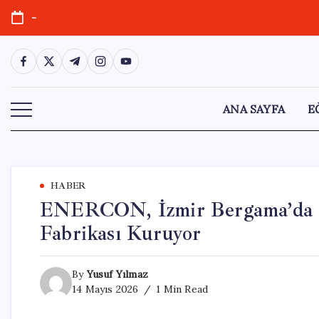
Skip
-
to
content
https://www.facebook.com/
https://twitter.com/
https://t.me/
https://www.instagram.com/
https://youtube.com/
ANA SAYFA
E
HABER
ENERCON, İzmir Bergama’da 5
Fabrikası Kuruyor
By
Yusuf Yılmaz
14 Mayıs 2026
1 Min Read