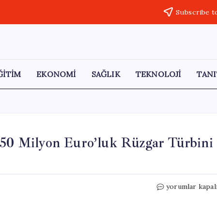
Subscribe t
ĞİTİM
EKONOMİ
SAĞLIK
TEKNOLOJİ
TANI
0 Milyon Euro’luk Rüzgar Türbini
ENERCON,
yorumlar kapal
İzmir
Bergama’da
50