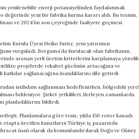
Milyon
in yenilenebilir enerji potansiyelinden faydalanmak
Euro’luk
 değerinde yeni bir fabrika kurma kararı aldı. Bu tesisin,
Rüzgar
 olması ve 2024’ün son çeyreğinde faaliyete geçmesi
Türbini
Fabrikası
Kuruyor
m Kurulu Üyesi Heiko Juritz, yeni yatırımın
için
uğunu vurguladı. Bergama’da kurulacak olan fabrikanın,
lerinde aranan yerli üretim kriterlerini karşılamaya yönelik
a birlikte projelerde rekabet gücünün artacağına ve
i katkılar sağlanacağına inandıklarını dile getirdi.
doğrudan istihdam sağlanması hedeflenirken, bölgedeki yere
ılması bekleniyor. Şirket yetkilileri, ilerleyen zamanlarda
 planladıklarını bildirdi.
 netleşti. Planlamalara göre tesis, yılda 150 rotor kanadı
lk etapta üretilen kanatların Türkiye iç pazarında
bir ihracat üssü olarak da konumlandırılarak Doğu ve Güney