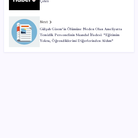
Çekti
Next
Gülşah Gizem’in Ölümüne Neden Olan Ameliyatta
Temizlik Personelinin Skandal İfadesi: “Eğitimim
Yoktu, Öğrendiklerimi Diğerlerinden Aldım”
SON YAZILAR
5.1 milyon emekliye 3552 TL fark ödemesi
Apple, MacBook Air’da sorunlar yaşıyor