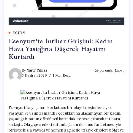
EĞITIM
Esenyurt’ta İntihar Girişimi: Kadın
Hava Yastığına Düşerek Hayatını
Kurtardı
Esenyurt’ta
By
Yusuf Yılmaz
yorumlar kapalı
İntihar
3 Haziran 2026
1 Min Read
Girişimi:
Kadın
Hava
Yastığına
Düşerek
Hayatını
Esenyurt’ta yaşanan korkutucu bir olayda, eşinden ayrı
Kurtardı
yaşayan ve uzun zamandır çocuklarına ulaşamayan bir kadın,
için
yaşadığı binanın dördüncü katındaki terasa çıkarak intihara
kalkıştı. Olay, çevredeki vatandaşların durumu fark etmesiyle
birlikte hızla yayıldı ve hemen sağlık ile itfaiye ekipleri bölgeye