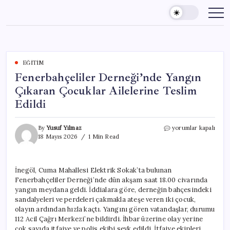
Skip
to
content
EĞITIM
Fenerbahçeliler Derneği’nde Yangın
Çıkaran Çocuklar Ailelerine Teslim
Edildi
Fenerbahçeliler
By
Yusuf Yılmaz
yorumlar kapalı
Derneği’nde
18 Mayıs 2026
1 Min Read
Yangın
Çıkaran
Çocuklar
İnegöl, Cuma Mahallesi Elektrik Sokak’ta bulunan
Ailelerine
Fenerbahçeliler Derneği’nde dün akşam saat 18.00 civarında
Teslim
Edildi
yangın meydana geldi. İddialara göre, derneğin bahçesindeki
için
sandalyeleri ve perdeleri çakmakla ateşe veren iki çocuk,
olayın ardından hızla kaçtı. Yangını gören vatandaşlar, durumu
112 Acil Çağrı Merkezi’ne bildirdi. İhbar üzerine olay yerine
çok sayıda itfaiye ve polis ekibi sevk edildi. İtfaiye ekipleri,