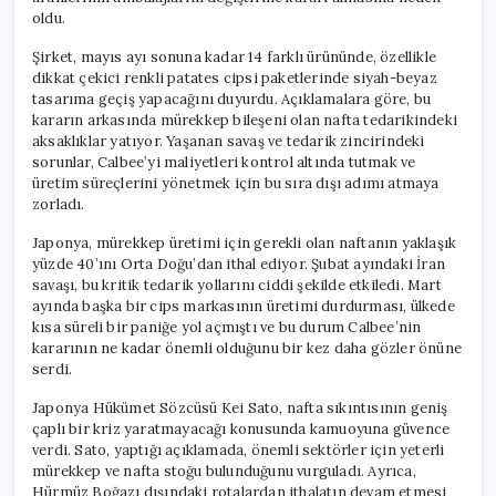
oldu.
Şirket, mayıs ayı sonuna kadar 14 farklı ürününde, özellikle
dikkat çekici renkli patates cipsi paketlerinde siyah-beyaz
tasarıma geçiş yapacağını duyurdu. Açıklamalara göre, bu
kararın arkasında mürekkep bileşeni olan nafta tedarikindeki
aksaklıklar yatıyor. Yaşanan savaş ve tedarik zincirindeki
sorunlar, Calbee’yi maliyetleri kontrol altında tutmak ve
üretim süreçlerini yönetmek için bu sıra dışı adımı atmaya
zorladı.
Japonya, mürekkep üretimi için gerekli olan naftanın yaklaşık
yüzde 40’ını Orta Doğu’dan ithal ediyor. Şubat ayındaki İran
savaşı, bu kritik tedarik yollarını ciddi şekilde etkiledi. Mart
ayında başka bir cips markasının üretimi durdurması, ülkede
kısa süreli bir paniğe yol açmıştı ve bu durum Calbee’nin
kararının ne kadar önemli olduğunu bir kez daha gözler önüne
serdi.
Japonya Hükümet Sözcüsü Kei Sato, nafta sıkıntısının geniş
çaplı bir kriz yaratmayacağı konusunda kamuoyuna güvence
verdi. Sato, yaptığı açıklamada, önemli sektörler için yeterli
mürekkep ve nafta stoğu bulunduğunu vurguladı. Ayrıca,
Hürmüz Boğazı dışındaki rotalardan ithalatın devam etmesi