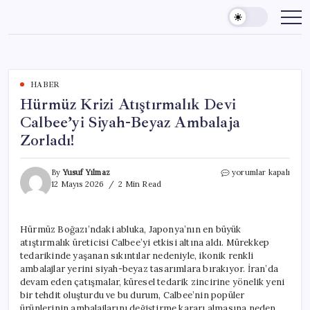
Skip
to
content
HABER
Hürmüz Krizi Atıştırmalık Devi
Calbee’yi Siyah-Beyaz Ambalaja
Zorladı!
Hürmüz
By
Yusuf Yılmaz
yorumlar kapalı
Krizi
12 Mayıs 2026
2 Min Read
Atıştırmalık
Devi
Calbee’yi
Hürmüz Boğazı’ndaki abluka, Japonya’nın en büyük
Siyah-
atıştırmalık üreticisi Calbee’yi etkisi altına aldı. Mürekkep
Beyaz
Ambalaja
tedarikinde yaşanan sıkıntılar nedeniyle, ikonik renkli
Zorladı!
ambalajlar yerini siyah-beyaz tasarımlara bırakıyor. İran’da
için
devam eden çatışmalar, küresel tedarik zincirine yönelik yeni
bir tehdit oluşturdu ve bu durum, Calbee’nin popüler
ürünlerinin ambalajlarını değiştirme kararı almasına neden