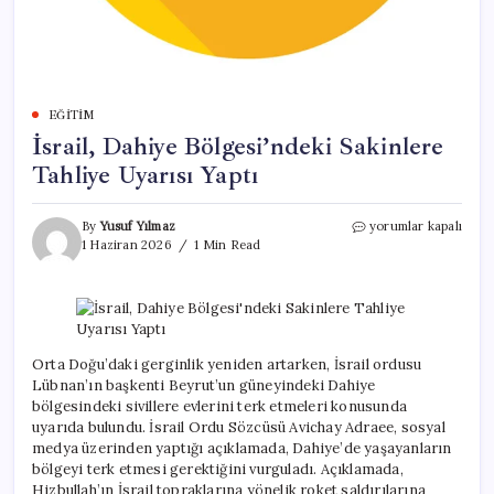
EĞITIM
İsrail, Dahiye Bölgesi’ndeki Sakinlere
Tahliye Uyarısı Yaptı
İsrail,
By
Yusuf Yılmaz
yorumlar kapalı
Dahiye
1 Haziran 2026
1 Min Read
Bölgesi’ndeki
Sakinlere
Tahliye
Uyarısı
Yaptı
için
Orta Doğu’daki gerginlik yeniden artarken, İsrail ordusu
Lübnan’ın başkenti Beyrut’un güneyindeki Dahiye
bölgesindeki sivillere evlerini terk etmeleri konusunda
uyarıda bulundu. İsrail Ordu Sözcüsü Avichay Adraee, sosyal
medya üzerinden yaptığı açıklamada, Dahiye’de yaşayanların
bölgeyi terk etmesi gerektiğini vurguladı. Açıklamada,
Hizbullah’ın İsrail topraklarına yönelik roket saldırılarına