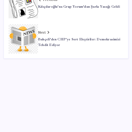
Kılıçdaroğlu’na Grup Yorum’dan Şarkı Yasağı Geldi
Next
Bahçeli’den CHP’ye Sert Eleştiriler: Demokrasimizi
Tehdit Ediyor
SON YAZILAR
5.1 milyon emekliye 3552 TL fark ödemesi