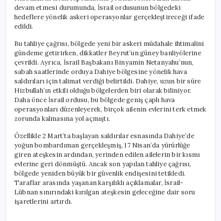
devam etmesi durumunda, İsrail ordusunun bölgedeki
hedeflere yönelik askeri operasyonlar gerçekleştireceği ifade
edildi.
Bu tahliye çağrısı, bölgede yeni bir askeri müdahale ihtimalini
gündeme getirirken, dikkatler Beyrut’un güney banliyölerine
çevrildi. Ayrıca, İsrail Başbakanı Binyamin Netanyahu’nun,
sabah saatlerinde orduya Dahiye bölgesine yönelik hava
saldırıları için talimat verdiği belirtildi. Dahiye, uzun bir süre
Hizbullah’ın etkili olduğu bölgelerden biri olarak biliniyor.
Daha önce İsrail ordusu, bu bölgede geniş çaplı hava
operasyonları düzenleyerek, birçok ailenin evlerini terk etmek
zorunda kalmasına yol açmıştı.
Özellikle 2 Mart’ta başlayan saldırılar esnasında Dahiye’de
yoğun bombardıman gerçekleşmiş, 17 Nisan’da yürürlüğe
giren ateşkesin ardından, yerinden edilen ailelerin bir kısmı
evlerine geri dönmüştü. Ancak son yapılan tahliye çağrısı,
bölgede yeniden büyük bir güvenlik endişesini tetikledi.
Taraflar arasında yaşanan karşılıklı açıklamalar, İsrail-
Lübnan sınırındaki kırılgan ateşkesin geleceğine dair soru
işaretlerini artırdı.