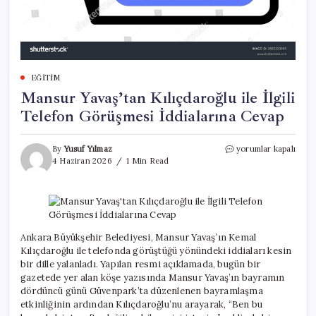
EĞITIM
Mansur Yavaş’tan Kılıçdaroğlu ile İlgili
Telefon Görüşmesi İddialarına Cevap
Mansur
By
Yusuf Yılmaz
yorumlar kapalı
Yavaş’tan
4 Haziran 2026
1 Min Read
Kılıçdaroğlu
ile
İlgili
Telefon
Görüşmesi
İddialarına
Ankara Büyükşehir Belediyesi, Mansur Yavaş’ın Kemal
Cevap
Kılıçdaroğlu ile telefonda görüştüğü yönündeki iddiaları kesin
için
bir dille yalanladı. Yapılan resmi açıklamada, bugün bir
gazetede yer alan köşe yazısında Mansur Yavaş’ın bayramın
dördüncü günü Güvenpark’ta düzenlenen bayramlaşma
etkinliğinin ardından Kılıçdaroğlu’nu arayarak, “Ben bu