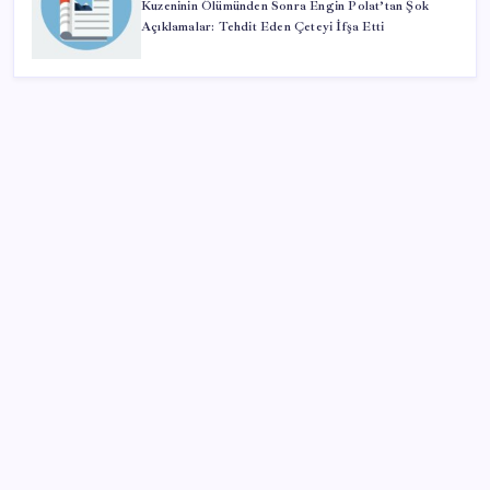
Kuzeninin Ölümünden Sonra Engin Polat’tan Şok
Açıklamalar: Tehdit Eden Çeteyi İfşa Etti
SON YAZILAR
iPhone 18 Pro Fiyatı Ne Kadar Artacak?
28 ilde CHP’li başkan kalmadı! YENİ Parti’ye geçen
CHP’li belediye başkanı sayısı belli oldu: ‘Ay sonu
300’ü geçecek…’
ABD ile ticaret gerilimine rağmen artış: Çin malları
tüm dünyayı sarıyor