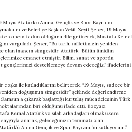
Yöneticilerinde
19
Mayıs
Mesajları:
19 Mayıs Atatürk’ü Anma, Gençlik ve Spor Bayramı
Gençliğe
ymakamı ve Belediye Başkan Vekili Zeyit Şener, 19 Mayıs
ve
ki en önemli adım olduğunu dile getirerek, Mustafa Kemal
Bağımsızlığa
ını vurguladı. Şener, “Bu tarih, milletimizin yeniden
Vurgu
ze olan inancın simgesidir. Atatürk, ‘Bütün ümidim
için
çlerimize emanet etmiştir. Bilim, sanat ve sporda,
ist gençlerimizi desteklemeye devam edeceğiz.” ifadelerini
 coşku ile kutladıklarını belirterek, “19 Mayıs, sadece bir
n yeniden doğuşunun simgesidir.” şeklinde değerlendirme
Samsun’a çıkarak başlattığı kurtuluş mücadelesinin Türk
oktalarından biri olduğunu ifade etti. Bozyazı
fa Kemal Atatürk ve silah arkadaşları olmak üzere,
saygıyla anarak, geleceğimizin teminatı olan
Atatürk’ü Anma Gençlik ve Spor Bayramı’nı kutluyorum.”