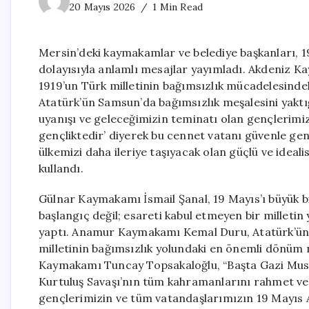
20 Mayıs 2026
1 Min Read
Mersin’deki kaymakamlar ve belediye başkanları, 
dolayısıyla anlamlı mesajlar yayımladı. Akdeniz Ka
1919’un Türk milletinin bağımsızlık mücadelesinde
Atatürk’ün Samsun’da bağımsızlık meşalesini yaktığ
uyanışı ve geleceğimizin teminatı olan gençlerimi
gençliktedir’ diyerek bu cennet vatanı güvenle gen
ülkemizi daha ileriye taşıyacak olan güçlü ve ideal
kullandı.
Gülnar Kaymakamı İsmail Şanal, 19 Mayıs’ı büyük bir
başlangıç değil; esareti kabul etmeyen bir milleti
yaptı. Anamur Kaymakamı Kemal Duru, Atatürk’ün 
milletinin bağımsızlık yolundaki en önemli dönüm n
Kaymakamı Tuncay Topsakaloğlu, “Başta Gazi Musta
Kurtuluş Savaşı’nın tüm kahramanlarını rahmet ve 
gençlerimizin ve tüm vatandaşlarımızın 19 Mayıs 