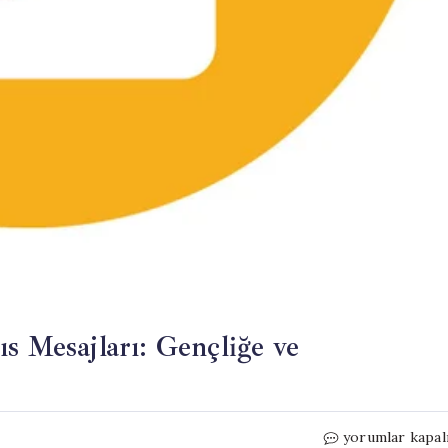
s Mesajları: Gençliğe ve
Mersin
yorumlar kapal