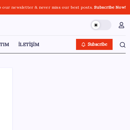
o our newsletter & never miss our best posts.
Subscribe Now!
TIM
İLETİŞİM
Subscribe
SON YAZILAR
ASELSAN TOLUN P Testini Tamamladı:
Sığınak Delici Mühimmat Sahada