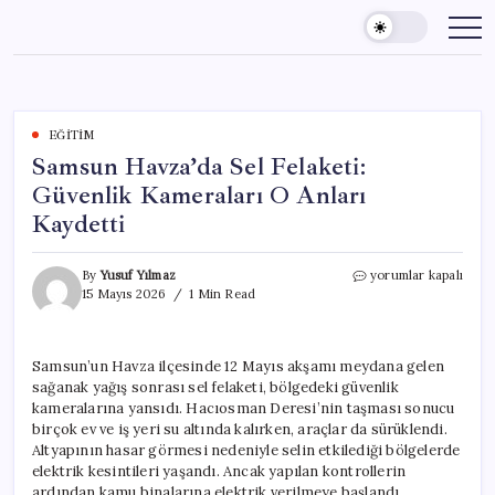
Skip
to
content
EĞITIM
Samsun Havza’da Sel Felaketi:
Güvenlik Kameraları O Anları
Kaydetti
Samsun
By
Yusuf Yılmaz
yorumlar kapalı
Havza’da
15 Mayıs 2026
1 Min Read
Sel
Felaketi:
Güvenlik
Samsun’un Havza ilçesinde 12 Mayıs akşamı meydana gelen
Kameraları
sağanak yağış sonrası sel felaketi, bölgedeki güvenlik
O
Anları
kameralarına yansıdı. Hacıosman Deresi’nin taşması sonucu
Kaydetti
birçok ev ve iş yeri su altında kalırken, araçlar da sürüklendi.
için
Altyapının hasar görmesi nedeniyle selin etkilediği bölgelerde
elektrik kesintileri yaşandı. Ancak yapılan kontrollerin
ardından kamu binalarına elektrik verilmeye başlandı.