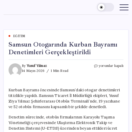
Skip
to
content
EĞITIM
Samsun Otogarında Kurban Bayramı
Denetimleri Gerçekleştirildi
Samsun
By
Yusuf Yılmaz
yorumlar kapalı
Otogarında
14 Mayıs 2026
1 Min Read
Kurban
Bayramı
Denetimleri
Kurban Bayramı öncesinde Samsun’daki otogar denetimleri
Gerçekleştirildi
titizlikle yapıldı. Samsun Ticaret İl Müdürlüğü ekipleri, Yusuf
için
Ziya Yılmaz Şehirlerarası Otobüs Terminali’nde, 19 yazıhane
ve 52 otobüs firmasını kapsamlı bir şekilde denetledi.
Denetim sürecinde, otobüs firmalarının Karayolu Taşıma
Yönetmeliği çerçevesinde Ulaştırma Elektronik Takip ve
Denetim Sistemi (U-ETDS) üzerinden beyan ettikleri ücret