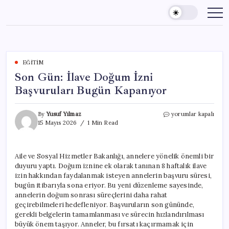
Skip
to
content
EĞITIM
Son Gün: İlave Doğum İzni
Başvuruları Bugün Kapanıyor
Son
By
Yusuf Yılmaz
yorumlar kapalı
Gün:
15 Mayıs 2026
1 Min Read
İlave
Doğum
İzni
Aile ve Sosyal Hizmetler Bakanlığı, annelere yönelik önemli bir
Başvuruları
duyuru yaptı. Doğum iznine ek olarak tanınan 8 haftalık ilave
Bugün
Kapanıyor
izin hakkından faydalanmak isteyen annelerin başvuru süresi,
için
bugün itibarıyla sona eriyor. Bu yeni düzenleme sayesinde,
annelerin doğum sonrası süreçlerini daha rahat
geçirebilmeleri hedefleniyor. Başvuruların son gününde,
gerekli belgelerin tamamlanması ve sürecin hızlandırılması
büyük önem taşıyor. Anneler, bu fırsatı kaçırmamak için