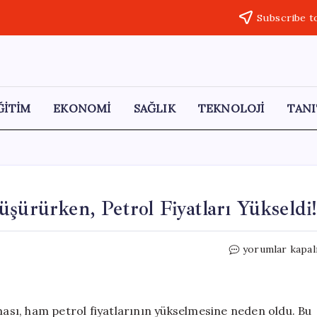
Subscribe t
ĞİTİM
EKONOMİ
SAĞLIK
TEKNOLOJİ
TANI
şürürken, Petrol Fiyatları Yükseldi!
Trump’ın
yorumlar kapal
Açıklamaları
Altını
Düşürürken,
Petrol
nması, ham petrol fiyatlarının yükselmesine neden oldu. Bu