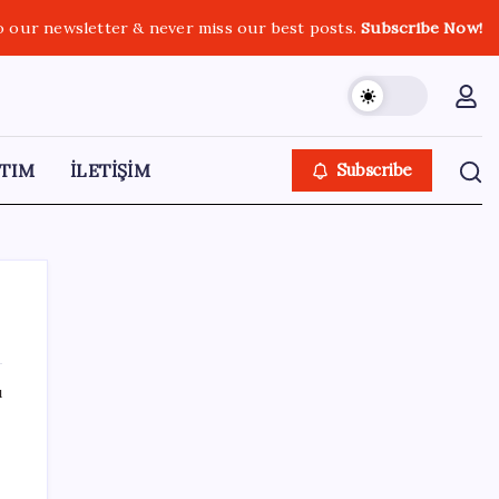
o our newsletter & never miss our best posts.
Subscribe Now!
TIM
İLETİŞİM
Subscribe
ı
SON YAZILAR
5.1 milyon emekliye 3552 TL fark ödemesi