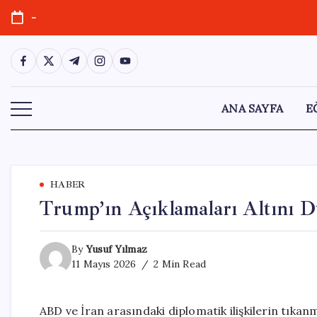
Skip
-
to
content
https://www.facebook.com/
https://twitter.com/
https://t.me/
https://www.instagram.com/
https://youtube.com/
ANA SAYFA
E
HABER
Trump’ın Açıklamaları Altını Dü
By
Yusuf Yılmaz
11 Mayıs 2026
2 Min Read
ABD ve İran arasındaki diplomatik ilişkilerin tıka