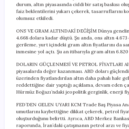
durum, altın piyasasında ciddi bir satış baskısı olu
faiz beklentilerini yukarı çekerek, tasarruflarını k
olumsuz etkiledi.
ONS VE GRAM ALTINDAKİ DEĞİŞİM Dünya genelinde 
4.668 dolara kadar düştü. Şu anda, ons altın 4.67
gerileme, yurt içindeki gram altın fiyatlarını da sa
inmesine yol açtı. Şu an itibarıyla gram altın 6.820
DOLARIN GÜÇLENMESİ VE PETROL FİYATLARI Altında
piyasalarda değer kazanması. ABD doları güçlendikç
üzerinden fiyatlandırılan altın daha pahalı hale ge
reddettiğine dair yaptığı açıklama, devam eden çat
Hürmüz Boğazı’ndaki jeopolitik gerginlik, enerji fi
FED’DEN GELEN UYARI KCM Trade Baş Piyasa Analist
umutlarını kaybettiğine dikkat çekerek, petrol fiya
oluşturduğunu belirtti. Ayrıca, ABD Merkez Bankas
raporunda, İran’daki çatışmanın petrol arzı ve fiya