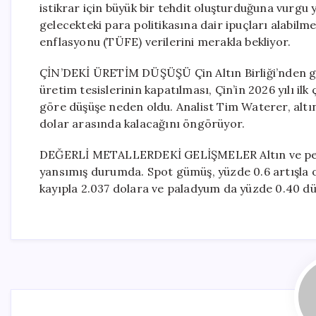
istikrar için büyük bir tehdit oluşturduğuna vurgu y
gelecekteki para politikasına dair ipuçları alabilme
enflasyonu (TÜFE) verilerini merakla bekliyor.
ÇİN’DEKİ ÜRETİM DÜŞÜŞÜ Çin Altın Birliği’nden gel
üretim tesislerinin kapatılması, Çin’in 2026 yılı i
göre düşüşe neden oldu. Analist Tim Waterer, altın
dolar arasında kalacağını öngörüyor.
DEĞERLİ METALLERDEKİ GELİŞMELER Altın ve petrol
yansımış durumda. Spot gümüş, yüzde 0.6 artışla o
kayıpla 2.037 dolara ve paladyum da yüzde 0.40 düş