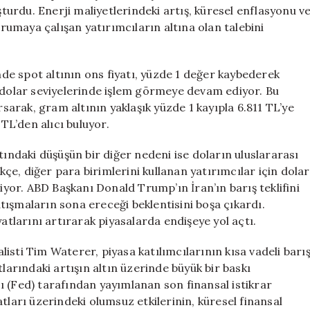
Fiyatları
şturdu. Enerji maliyetlerindeki artış, küresel enflasyonu v
Yükseldi!
orumaya çalışan yatırımcıların altına olan talebini
için
spot altının ons fiyatı, yüzde 1 değer kaybederek
3 dolar seviyelerinde işlem görmeye devam ediyor. Bu
rsarak, gram altının yaklaşık yüzde 1 kayıpla 6.811 TL’ye
 TL’den alıcı buluyor.
ki düşüşün bir diğer nedeni ise doların uluslararası
e, diğer para birimlerini kullanan yatırımcılar için dolar
liyor. ABD Başkanı Donald Trump’ın İran’ın barış teklifini
ışmaların sona ereceği beklentisini boşa çıkardı.
yatlarını artırarak piyasalarda endişeye yol açtı.
i Tim Waterer, piyasa katılımcılarının kısa vadeli barı
tlarındaki artışın altın üzerinde büyük bir baskı
ı (Fed) tarafından yayımlanan son finansal istikrar
tları üzerindeki olumsuz etkilerinin, küresel finansal