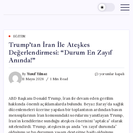
Skip
to
content
EĞITIM
Trump’tan İran İle Ateşkes
Değerlendirmesi: “Durum En Zayıf
Anında!”
Trump’tan
By
Yusuf Yılmaz
yorumlar kapalı
İran
11 Mayıs 2026
1 Min Read
İle
Ateşkes
Değerlendirmesi:
ABD Başkanı Donald Trump, İran ile devam eden gerilim
“Durum
hakkında önemli açıklamalarda bulundu. Beyaz Saray’da sağlık
En
Zayıf
düzenlemeleri üzerine yapılan bir toplantının ardından basın
Anında!”
mensuplarının İran konusundaki sorularını yanıtlayan Trump,
için
İran’ın kendilerine sunduğu ateşkes önerisini “aptalca” olarak
nitelendirdi. Trump, ateşkesin şu anda “en zayıf durumda”
olduğunu ve bu durumun yaşam desteğine bağlı olduğunu