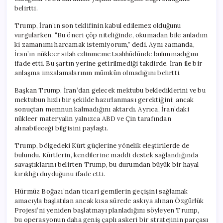
belirtti.
Trump, İran’ın son teklifinin kabul edilemez olduğunu
vurgularken, “Bu öneri çöp niteliğinde, okumadan bile anladım
ki zamanımı harcamak istemiyorum,” dedi. Aynı zamanda,
İran’ın nükleer silah edinmeme taahhüdünde bulunmadığını
ifade etti. Bu şartın yerine getirilmediği takdirde, İran ile bir
anlaşma imzalamalarının mümkün olmadığını belirtti.
Başkan Trump, İran’dan gelecek mektubu beklediklerini ve bu
mektubun hızlı bir şekilde hazırlanması gerektiğini; ancak
sonuçtan memnun kalmadığını aktardı. Ayrıca, İran’daki
nükleer materyalin yalnızca ABD ve Çin tarafından
alınabileceği bilgisini paylaştı.
Trump, bölgedeki Kürt güçlerine yönelik eleştirilerde de
bulundu. Kürtlerin, kendilerine maddi destek sağlandığında
savaştıklarını belirten Trump, bu durumdan büyük bir hayal
kırıklığı duyduğunu ifade etti.
Hürmüz Boğazı’ndan ticari gemilerin geçişini sağlamak
amacıyla başlatılan ancak kısa sürede askıya alınan Özgürlük
Projesi’ni yeniden başlatmayı planladığını söyleyen Trump,
bu operasyonun daha geniş çaplı askeri bir stratejinin parçası