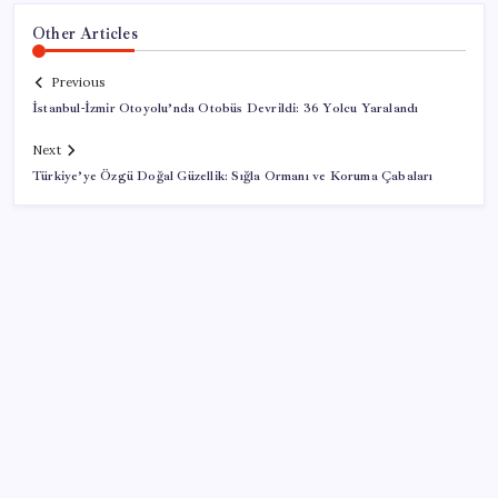
Other Articles
Previous
İstanbul-İzmir Otoyolu’nda Otobüs Devrildi: 36 Yolcu Yaralandı
Next
Türkiye’ye Özgü Doğal Güzellik: Sığla Ormanı ve Koruma Çabaları
SON YAZILAR
Google Pixel Watch 5 Sızdırıldı: İşte Detaylar