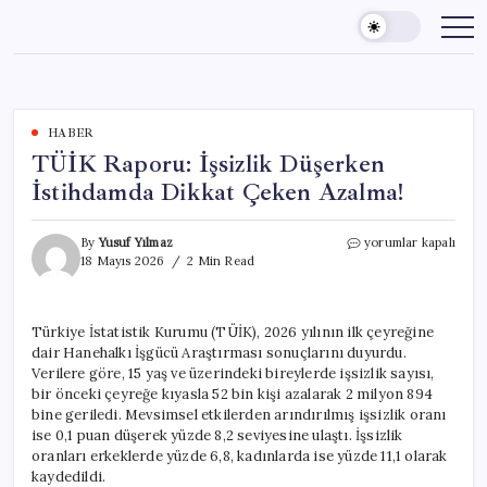
Skip
to
content
HABER
TÜİK Raporu: İşsizlik Düşerken
İstihdamda Dikkat Çeken Azalma!
TÜİK
By
Yusuf Yılmaz
yorumlar kapalı
Raporu:
18 Mayıs 2026
2 Min Read
İşsizlik
Düşerken
İstihdamda
Türkiye İstatistik Kurumu (TÜİK), 2026 yılının ilk çeyreğine
Dikkat
dair Hanehalkı İşgücü Araştırması sonuçlarını duyurdu.
Çeken
Azalma!
Verilere göre, 15 yaş ve üzerindeki bireylerde işsizlik sayısı,
için
bir önceki çeyreğe kıyasla 52 bin kişi azalarak 2 milyon 894
bine geriledi. Mevsimsel etkilerden arındırılmış işsizlik oranı
ise 0,1 puan düşerek yüzde 8,2 seviyesine ulaştı. İşsizlik
oranları erkeklerde yüzde 6,8, kadınlarda ise yüzde 11,1 olarak
kaydedildi.