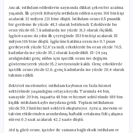
Ancak, istihdam edilenlerin sayısında dikkat çeken bir azalma
yaşandı. İlk çeyrek itibarıyla istihdam edilen sayısı 301 bin kişi
azalarak 32 milyon 221 bine düştü. İstihdam oranı 0,5 puanlık
bir gerileme ile yüzde 48,3 olarak belirlendi. Erkeklerde bu
oran yüzde 65,7, kadınlarda ise yüzde 31,3 olarak ölçüldü.
İşgücü sayısı da yılın ilk çeyreğinde 353 bin kişi azalarak 35
milyon 116 bine düştü. İşgücüne katılma oranı ise 0,7 puan
gerileyerek yüzde 52,6’ya indi; erkeklerde bu oran yüzde 70,5,
kadınlarda ise yüzde 35,2 olarak kaydedildi. 15-24 yaş
aralığındaki genç nüfus için işsizlik oranı ise değişim
göstermeyerek yüzde 15,2 seviyesinde kaldı. Genç erkeklerde
işsizlik oranı yüzde 12,6, genç kadınlarda ise yüzde 20,4 olarak
tahmin edildi.
Sektörel incelemeler, istihdam kaybının en fazla hizmet
sektöründe yaşandığını ortaya koydu. Tarımda 44 bin,
sanayide 20 bin, inşaatta 48 bin ve hizmet sektöründe 189 bin
kişilik istihdam kaybı meydana geldi. Toplam istihdamın
yüzde 59,3’ünü hizmet sektörü oluşturuyor. Ayrıca, mevsim ve
takvim etkilerinden arındırılmış haftalık ortalama fiili çalışma
süresi 0,3 saat azalarak 42,2 saate düştü.
Atıl iş gücü oranı, işsizler ile zamana bağlı eksik istihdam ve